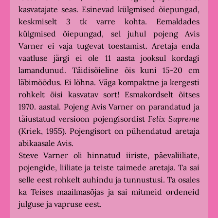
kasvatajate seas. Esinevad külgmised õiepungad,
keskmiselt 3 tk varre kohta. Eemaldades
külgmised õiepungad, sel juhul pojeng Avis
Varner ei vaja tugevat toestamist. Aretaja enda
vaatluse järgi ei ole 11 aasta jooksul kordagi
lamandunud. Täidisõieline õis kuni 15-20 cm
läbimõõdus. Ei lõhna. Väga kompaktne ja kergesti
rohkelt õisi kasvatav sort! Esmakordselt õitses
1970. aastal. Pojeng Avis Varner on parandatud ja
täiustatud versioon pojengisordist
Felix Supreme
(Kriek, 1955). Pojengisort on pühendatud aretaja
abikaasale Avis.
Steve Varner oli hinnatud iiriste, päevaliiliate,
pojengide, liiliate ja teiste taimede aretaja. Ta sai
selle eest rohkelt auhindu ja tunnustusi. Ta osales
ka Teises maailmasõjas ja sai mitmeid ordeneid
julguse ja vapruse eest.