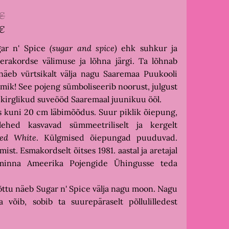
 €
 €
ar n' Spice
(sugar and spice)
ehk suhkur ja
rakordse välimuse ja lõhna järgi. Ta lõhnab
äeb vürtsikalt välja nagu Saaremaa Puukooli
mik! See pojeng sümboliseerib noorust, julgust
 kirglikud suveööd Saaremaal juunikuu ööl.
is kuni 20 cm läbimõõdus. Suur piklik õiepung,
ehed kasvavad sümmeetriliselt ja kergelt
led White
. Külgmised õiepungad puuduvad.
ist. Esmakordselt õitses 1981. aastal ja aretajal
 minna Ameerika Pojengide Ühingusse teda
ttu näeb Sugar n' Spice välja nagu moon. Nagu
a võib, sobib ta suurepäraselt põllulilledest