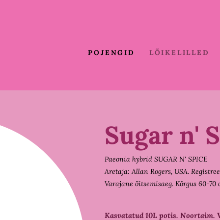
POJENGID
LÕIKELILLED
Sugar n' 
Paeonia hybrid SUGAR N' SPICE
Aretaja: Allan Rogers, USA. Registree
Varajane õitsemisaeg. Kõrgus 60-70 
Kasvatatud 10L potis. Noortaim.