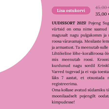
45,00
Lisa ostukorvi
35,00
UUDISSORT 2025!
Pojeng Sug
vürtsid on oma nime saanud e
magusalt nagu pulgakomm ja n
roosa väravamaja. Mesilaste lem
ja armastust. Ta meenutab sulle
Lihtõieline lõhe-koralliroosa õ
mis meenutab roosi. Kroonl
kurdunud nagu sordil
Krink
Varred tugevad ja ei vaja toestam
läks 7 aastat, et otsustada
registreerima.
Oma kollase avatud südamiku tõ
moonilaadselt pojengilt oodat
kimpudesse!