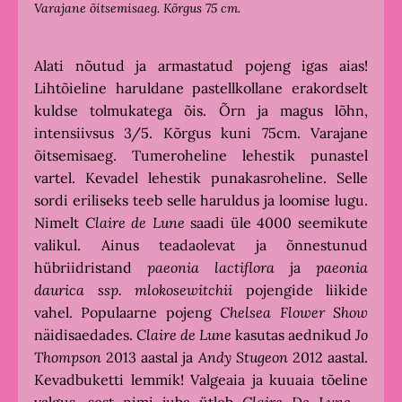
Varajane õitsemisaeg. Kõrgus 75 cm.
Alati nõutud ja armastatud pojeng igas aias!
Lihtõieline haruldane pastellkollane erakordselt
kuldse tolmukatega õis. Õrn ja magus lõhn,
intensiivsus 3/5. Kõrgus kuni 75cm. Varajane
õitsemisaeg. Tumeroheline lehestik punastel
vartel. Kevadel lehestik punakasroheline. Selle
sordi eriliseks teeb selle haruldus ja loomise lugu.
Nimelt
Claire de Lune
saadi üle 4000 seemikute
valikul. Ainus teadaolevat ja õnnestunud
hübriidristand
paeonia
lactiflora
ja
paeonia
daurica ssp.
mlokosewitchii
pojengide liikide
vahel. Populaarne pojeng
Chelsea Flower Show
näidisaedades.
Claire de Lune
kasutas aednikud
Jo
Thompson
2013 aastal ja
Andy Stugeon
2012 aastal.
Kevadbuketti lemmik! Valgeaia ja kuuaia tõeline