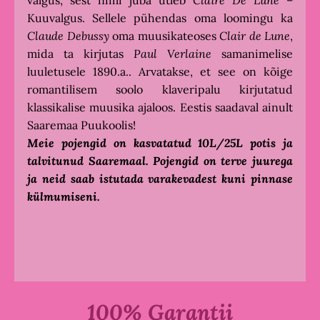
valgus, sest nimi juba ütleb
Claire De Lune
–
Kuuvalgus. Sellele pühendas oma loomingu ka
Claude Debussy
oma muusikateoses
Clair de Lune
,
mida ta kirjutas
Paul Verlaine
samanimelise
luuletusele 1890.a.. Arvatakse, et see on kõige
romantilisem soolo klaveripalu kirjutatud
klassikalise muusika ajaloos. Eestis saadaval ainult
Saaremaa Puukoolis!
Meie pojengid on kasvatatud 10L/25L potis ja
talvitunud Saaremaal. Pojengid on terve juurega
ja neid saab istutada varakevadest kuni pinnase
külmumiseni.
100% Garantii