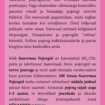
poolvarjus. Väga ebatavalise välimusega loodusliku
paeonia emodi
ja himaalaja pojengi
veitchii
hübriid. Õis meenutab jaapaniülast, mida inglise
keeles tuntakse kui
windflower
. Õied hõljuvad
pikkade varte otsas. Esinevad mitmed külgmised
õiepungad. Omapärane ja pojengile "võõras"
lehestik. Eriline pojeng kollektsionäärile ja parim
kingitus sinu loodusliku aeda.
Kõik
Saaremaa Pojengid
on kasvatatud 10L/25L
potis ja talvitunud Saaremaal. Meie pojengid on
terve juurega
ja neid saab istutada varakevadest
kuni pinnase külmumiseni.
NB!
Istuta
Saaremaa
Pojengid
maha esimesel võimalusel
nädala jooksul
pärast kätte saamist. Istutatud
pojeng vajab aega
1-3 aastat,
et korralikult
juurduda
ja õitseda
sordiehtsate õitega. Istutusjuhendi leiad