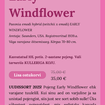
Windflower
Paeonia emodi hybrid (veitchii x emodi) EARLY
WINDFLOWER
Aretaja: Saunders, USA. Registreeritud 1939.a.
Väga varajane õitsemisaeg. Kõrgus 70-80 cm.
Kasvatatud 10L potis. 2-aastane pojeng.
Vali
tarneviis KULLERIGA KOJU.
75,00 €
Lisa ostukorvi
35,00 €
UUDISSORT 2025!
Pojeng Early Windflower ehk
varajane tuulelill. Kui sinu aed on varjuline ja sa
unistad pojengist, siis just see sort sobib sulle! Üks
vähestest pojengidest, mis eelistaks kasvada