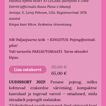
Paeonia hybrid MARY JO LEGARE (lactiflora x Little
Dorritt (officinalis Rosea Plena x lobata))
Aretaja: E. Leroy Pehrson, USA. Registreeritud: 1978.
aaastal
Kõrgus kuni 60cm. Keskmine õitsemisaeg.
NB! Paljasjuurne istik
+ KINGITUS: Pojengifestivali
pilet!
Vali tarneviis PAKIAUTOMAATI. Tarne oktoobri
lõpus.
95,00 €
Lisa ostukorvi
65,00 €
UUDISSORT 2022!
Punane pojeng, milles
kohtuvad erakordne värvimäng, kompaktne
kasvulaad ja tugevad varred – omadused, mida
ideaalselt pojengilt oodatakse.
Täidisõielised vaarikapunased õied ulatuvad kuni