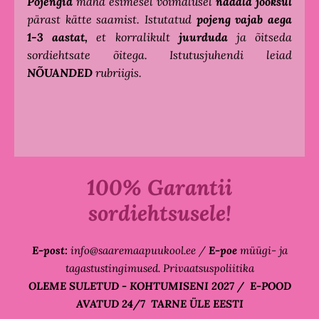
Pojengid
maha esimesel võimalusel
nädala jooksul
pärast kätte saamist. Istutatud
pojeng vajab aega
1-3 aastat,
et korralikult
juurduda
ja õitseda
sordiehtsate õitega. Istutusjuhendi leiad
NÕUANDED
rubriigis.
100% Garantii
sordiehtsusele!
E-post:
info@saaremaapuukool.ee
/
E-poe
m
üügi- ja
tagastustingimused. Privaatsuspoliitika
OLEME SULETUD - KOHTUMISENI 2027 / E-POOD
AVATUD 24/7 TARNE ÜLE EESTI