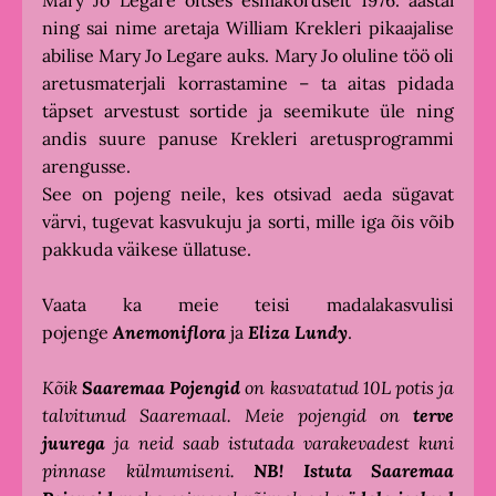
ning sai nime aretaja William Krekleri pikaajalise
abilise Mary Jo Legare auks. Mary Jo oluline töö oli
aretusmaterjali korrastamine – ta aitas pidada
täpset arvestust sortide ja seemikute üle ning
andis suure panuse Krekleri aretusprogrammi
arengusse.
See on pojeng neile, kes otsivad aeda sügavat
värvi, tugevat kasvukuju ja sorti, mille iga õis võib
pakkuda väikese üllatuse.
Vaata ka meie teisi madalakasvulisi
pojenge
Anemoniflora
ja
Eliza Lundy
.
Kõik
Saaremaa Pojengid
on kasvatatud 10L potis ja
talvitunud Saaremaal. Meie pojengid on
terve
juurega
ja neid saab istutada varakevadest kuni
pinnase külmumiseni.
NB!
Istuta
Saaremaa