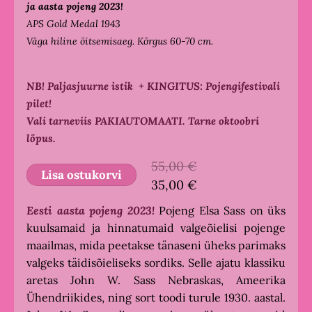
ja aasta pojeng 2023!
APS Gold Medal 1943
Väga hiline õitsemisaeg. Kõrgus 60-70 cm.
NB! Paljasjuurne istik
+ KINGITUS: Pojengifestivali
pilet!
Vali tarneviis PAKIAUTOMAATI. Tarne oktoobri
lõpus.
55,00 €
Lisa ostukorvi
35,00 €
Eesti aasta pojeng 2023!
Pojeng Elsa Sass on üks
kuulsamaid ja hinnatumaid valgeõielisi pojenge
maailmas, mida peetakse tänaseni üheks parimaks
valgeks täidisõieliseks sordiks. Selle ajatu klassiku
aretas John W. Sass Nebraskas, Ameerika
Ühendriikides, ning sort toodi turule 1930. aastal.