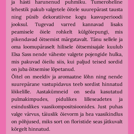
ja hästi harunenud puhmiku. Tumeroheline
lehestik pakub valgetele õitele suurepärast tausta
ning püsib dekoratiivne kogu kasvuperioodi
jooksul. Tugevad varred kannavad lisaks
peamisele õiele rohkelt külgõiepungi, mis
pikendavad õitsemist märgatavalt. Tänu sellele ja
oma loomupäraselt hilisele õitsemisajale kuulub
Elsa Sass nende väheste valgete pojengide hulka,
mis pakuvad õieilu siis, kui paljud teised sordid
on juba õitsemise lõpetanud.
Õitel on meeldiv ja aromaatne lõhn ning nende
suurepärane vastupidavus teeb sordist hinnatud
lõikelille. Aastakümneid on seda kasutatud
pulmakimpudes, pidulikes lilleseadetes ja
esinduslikes vaasikompositsioonides. Just puhas
valge värvus, täiuslik õievorm ja hea vaasikindlus
on põhjused, miks sort on floristide seas jätkuvalt
kõrgelt hinnatud.