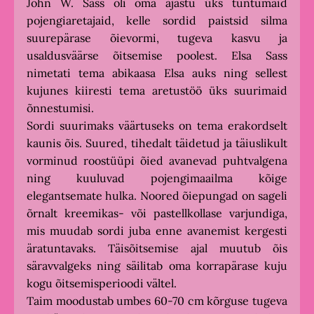
John W. Sass oli oma ajastu üks tuntumaid
pojengiaretajaid, kelle sordid paistsid silma
suurepärase õievormi, tugeva kasvu ja
usaldusväärse õitsemise poolest. Elsa Sass
nimetati tema abikaasa Elsa auks ning sellest
kujunes kiiresti tema aretustöö üks suurimaid
õnnestumisi.
Sordi suurimaks väärtuseks on tema erakordselt
kaunis õis. Suured, tihedalt täidetud ja täiuslikult
vorminud roostüüpi õied avanevad puhtvalgena
ning kuuluvad pojengimaailma kõige
elegantsemate hulka. Noored õiepungad on sageli
õrnalt kreemikas- või pastellkollase varjundiga,
mis muudab sordi juba enne avanemist kergesti
äratuntavaks. Täisõitsemise ajal muutub õis
säravvalgeks ning säilitab oma korrapärase kuju
kogu õitsemisperioodi vältel.
Taim moodustab umbes 60-70 cm kõrguse tugeva