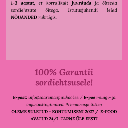
1-3 aastat,
et korralikult
juurduda
ja õitseda
sordiehtsate õitega. Istutusjuhendi leiad
NÕUANDED
rubriigis.
100% Garantii
sordiehtsusele!
E-post:
info@saaremaapuukool.ee
/
E-poe
m
üügi- ja
tagastustingimused. Privaatsuspoliitika
OLEME SULETUD - KOHTUMISENI 2027 / E-POOD
AVATUD 24/7 TARNE ÜLE EESTI