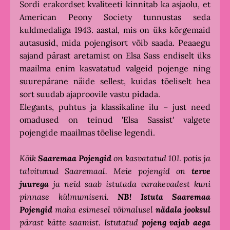
Sordi erakordset kvaliteeti kinnitab ka asjaolu, et
American Peony Society tunnustas seda
kuldmedaliga 1943. aastal, mis on üks kõrgemaid
autasusid, mida pojengisort võib saada. Peaaegu
sajand pärast aretamist on Elsa Sass endiselt üks
maailma enim kasvatatud valgeid pojenge ning
suurepärane näide sellest, kuidas tõeliselt hea
sort suudab ajaproovile vastu pidada.
Elegants, puhtus ja klassikaline ilu – just need
omadused on teinud 'Elsa Sassist' valgete
pojengide maailmas tõelise legendi.
Kõik
Saaremaa Pojengid
on kasvatatud 10L potis ja
talvitunud Saaremaal. Meie pojengid on
terve
juurega
ja neid saab istutada varakevadest kuni
pinnase külmumiseni.
NB!
Istuta
Saaremaa
Pojengid
maha esimesel võimalusel
nädala jooksul
pärast kätte saamist. Istutatud
pojeng vajab aega