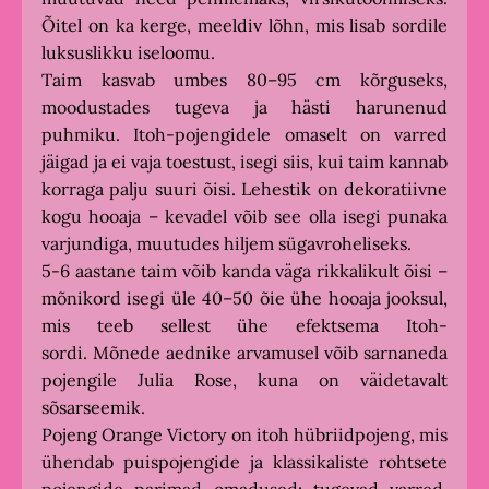
Õitel on ka kerge, meeldiv lõhn, mis lisab sordile
luksuslikku iseloomu.
Taim kasvab umbes 80–95 cm kõrguseks,
moodustades tugeva ja hästi harunenud
puhmiku. Itoh-pojengidele omaselt on varred
jäigad ja ei vaja toestust, isegi siis, kui taim kannab
korraga palju suuri õisi. Lehestik on dekoratiivne
kogu hooaja – kevadel võib see olla isegi punaka
varjundiga, muutudes hiljem sügavroheliseks.
5-6 aastane taim võib kanda väga rikkalikult õisi –
mõnikord isegi üle 40–50 õie ühe hooaja jooksul,
mis teeb sellest ühe efektsema Itoh-
sordi. Mõnede aednike arvamusel võib sarnaneda
pojengile Julia Rose, kuna on väidetavalt
sõsarseemik.
Pojeng Orange Victory on itoh hübriidpojeng, mis
ühendab puispojengide ja klassikaliste ­rohtsete