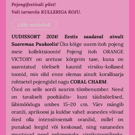
Pojengifestivali pilet!
Vali tarneviis KULLERIGA KOJU.
Läbi müüdud
UUDISSORT 2024! Eestis saadaval ainult
Saaremaa Puukoolis!
Üks kõige uuem itoh pojeng
meie kollektsioonis! Pojeng itoh ORANGE
VICTORY on aretuse kõrgeim tase, kuna on
saavutatud tõeliselt kaunid virsiku-kollased
toonid, mis olid enne olemas ainult korallisarja
rohtsetel pojengidel nagu
CORAL CHARM
.
Õied on selle sordi suurim tõmbenumber. Need
on tavaliselt pooltäidis- kuni täidisõielised,
läbimõõduga umbes 15–20 cm. Värv mängib
oranži, aprikoosi ja kuldse vahel: avanedes võivad
õied olla intensiivsemalt oranžid, millel on
punakad leegid või keskosad, ning vananedes
muutuvad need pehmemaks, virsikutooniliseks.