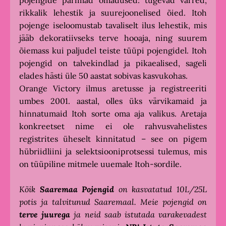
pojengide parimad omadused: tugevad varred,
rikkalik lehestik ja suurejoonelised õied. Itoh
pojenge iseloomustab tavaliselt ilus lehestik, mis
jääb dekoratiivseks terve hooaja, ning suurem
õiemass kui paljudel teiste tüüpi pojengidel. Itoh
pojengid on talvekindlad ja pikaealised, sageli
elades hästi üle 50 aastat sobivas kasvukohas.
Orange Victory ilmus aretusse ja registreeriti
umbes 2001. aastal, olles üks värvikamaid ja
hinnatumaid Itoh sorte oma aja valikus. Aretaja
konkreetset nime ei ole rahvusvahelistes
registrites üheselt kinnitatud – see on pigem
hübriidliini ja selektsiooniprotsessi tulemus, mis
on tüüpiline mitmele uuemale Itoh-sordile.
Kõik
Saaremaa Pojengid
on kasvatatud 10L/25L
potis ja talvitunud Saaremaal. Meie pojengid on
terve juurega
ja neid saab istutada varakevadest