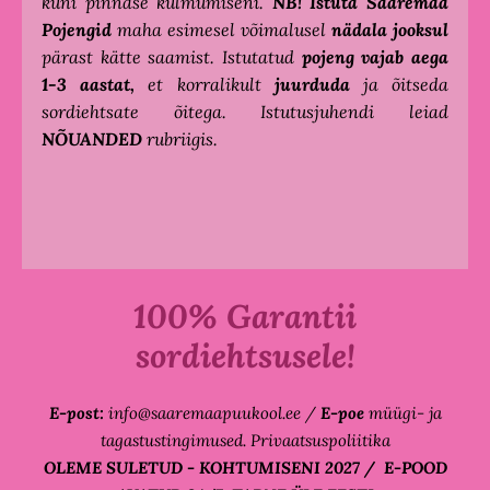
kuni pinnase külmumiseni.
NB!
Istuta
Saaremaa
Pojengid
maha esimesel võimalusel
nädala jooksul
pärast kätte saamist. Istutatud
pojeng vajab aega
1-3 aastat,
et korralikult
juurduda
ja õitseda
sordiehtsate õitega. Istutusjuhendi leiad
NÕUANDED
rubriigis.
100% Garantii
sordiehtsusele!
E-post:
info@saaremaapuukool.ee
/
E-poe
m
üügi- ja
tagastustingimused. Privaatsuspoliitika
OLEME SULETUD - KOHTUMISENI 2027 / E-POOD