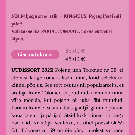
NB! Paljasjuurne istik
+ KINGITUS: Pojengifestivali
pilet!
Vali tarneviis PAKIAUTOMAATI. Tarne oktoobri
lõpus.
85,00 €
Lisa ostukorvi
45,00 €
UUDISSORT 2025!
Pojeng itoh Tolomeo nr 59, ei
ole vist kõige romantilisem nimi, kuid selleks on
kindel põhjus. See sort osutus nii populaarseks, et
aretaja Irene Tolomeo ei jõudnudki ennem nime
välja mõelda, kui pojeng oli juba läbi müüdud.
Paraku Irene ei saanud ka tagantjärgi nime panna,
kuna ta suri ja pärijad jätsid kõik nimed nii nagu
nad olid. Nr 59 jäi seetõttu, et ühel põõsal oli 59
õit! Tolomeo nr 59 on õie värvi poolest sarnane