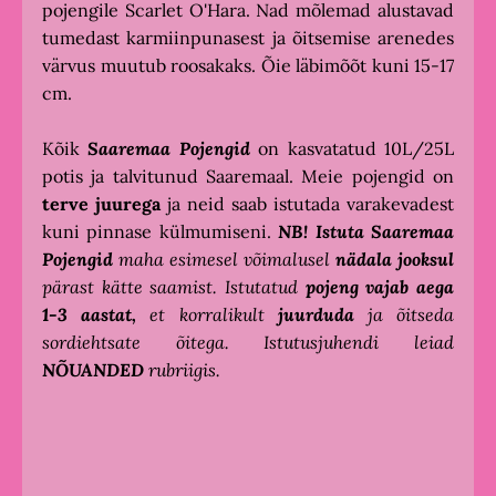
pojengile Scarlet O'Hara. Nad mõlemad alustavad
tumedast karmiinpunasest ja õitsemise arenedes
värvus muutub roosakaks. Õie läbimõõt kuni 15-17
cm.
Kõik
Saaremaa Pojengid
on kasvatatud 10L/25L
potis ja talvitunud Saaremaal. Meie pojengid on
terve juurega
ja neid saab istutada varakevadest
kuni pinnase külmumiseni.
NB!
Istuta
Saaremaa
Pojengid
maha esimesel võimalusel
nädala jooksul
pärast kätte saamist. Istutatud
pojeng vajab aega
1-3 aastat,
et korralikult
juurduda
ja õitseda
sordiehtsate õitega. Istutusjuhendi leiad
NÕUANDED
rubriigis.