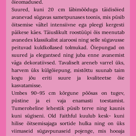
õieomadused.
Suured, kuni 20 cm läbimõõduga täidisõied
avanevad sügavas sametpunases toonis, mis püsib
õitsemise vältel intensiivne ega pleegi kergesti
päikese käes. Täiuslikult roostüüpi õis meenutab
avanedes klassikalist aiaroosi ning selle sügavusse
peituvad kuldkollased tolmukad. Õiepungad on
suured ja elegantsed ning juba enne avanemist
väga dekoratiivsed. Tavaliselt areneb varrel üks,
harvem üks külgõiepung, mistõttu suunab taim
kogu jõu eriti suure ja kvaliteetse õie
kasvatamisse.
Umbes 90–95 cm kõrgune põõsas on tugev,
püstine ja ei vaja enamasti toestamist.
Tumeroheline lehestik püsib terve ning kaunis
kuni sügiseni. Old Faithful kuulub kesk- kuni
hilise õitsemisajaga sortide hulka ning on üks
viimaseid sügavpunaseid pojenge, mis hooaja