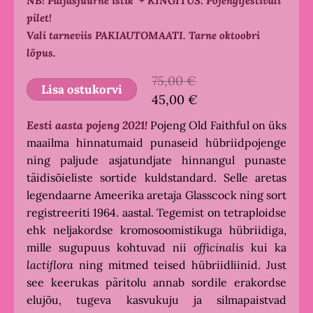
NB! Paljasjuurne istik
+ KINGITUS: Pojengifestivali
pilet!
Vali tarneviis PAKIAUTOMAATI. Tarne oktoobri
lõpus.
75,00 €
Lisa ostukorvi
45,00 €
Eesti aasta pojeng 2021!
Pojeng Old Faithful on üks
maailma hinnatumaid punaseid hübriidpojenge
ning paljude asjatundjate hinnangul punaste
täidisõieliste sortide kuldstandard. Selle aretas
legendaarne Ameerika aretaja Glasscock ning sort
registreeriti 1964. aastal. Tegemist on tetraploidse
ehk neljakordse kromosoomistikuga hübriidiga,
mille sugupuus kohtuvad nii
officinalis
kui ka
lactiflora
ning mitmed teised hübriidliinid. Just
see keerukas päritolu annab sordile erakordse
elujõu, tugeva kasvukuju ja silmapaistvad