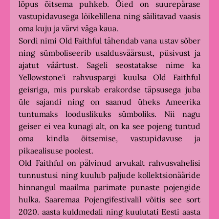
lõpus õitsema puhkeb. Õied on suurepärase
vastupidavusega lõikelillena ning säilitavad vaasis
oma kuju ja värvi väga kaua.
Sordi nimi Old Faithful tähendab vana ustav sõber
ning sümboliseerib usaldusväärsust, püsivust ja
ajatut väärtust. Sageli seostatakse nime ka
Yellowstone'i rahvuspargi kuulsa Old Faithful
geisriga, mis purskab erakordse täpsusega juba
üle sajandi ning on saanud üheks Ameerika
tuntumaks looduslikuks sümboliks. Nii nagu
geiser ei vea kunagi alt, on ka see pojeng tuntud
oma kindla õitsemise, vastupidavuse ja
pikaealisuse poolest.
Old Faithful on pälvinud arvukalt rahvusvahelisi
tunnustusi ning kuulub paljude kollektsionääride
hinnangul maailma parimate punaste pojengide
hulka. Saaremaa Pojengifestivalil võitis see sort
2020. aasta kuldmedali ning kuulutati Eesti aasta