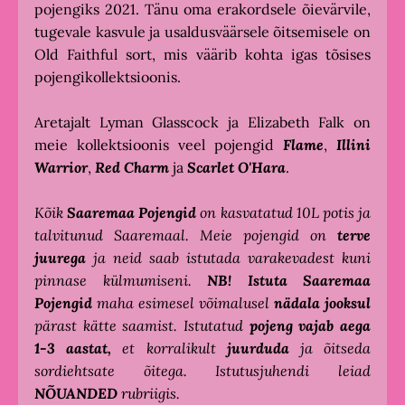
pojengiks 2021. Tänu oma erakordsele õievärvile,
tugevale kasvule ja usaldusväärsele õitsemisele on
Old Faithful sort, mis väärib kohta igas tõsises
pojengikollektsioonis.
Aretajalt Lyman Glasscock ja Elizabeth Falk on
meie kollektsioonis veel pojengid
Flame
,
Illini
Warrior
,
Red Charm
ja
Scarlet O'Hara
.
Kõik
Saaremaa Pojengid
on kasvatatud 10L potis ja
talvitunud Saaremaal. Meie pojengid on
terve
juurega
ja neid saab istutada varakevadest kuni
pinnase külmumiseni.
NB!
Istuta
Saaremaa
Pojengid
maha esimesel võimalusel
nädala jooksul
pärast kätte saamist. Istutatud
pojeng vajab aega
1-3 aastat,
et korralikult
juurduda
ja õitseda
sordiehtsate õitega. Istutusjuhendi leiad
NÕUANDED
rubriigis.