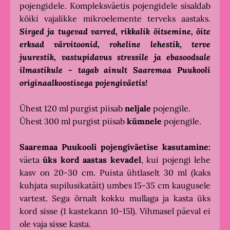
pojengidele. Kompleksväetis pojengidele sisaldab
kõiki vajalikke mikroelemente terveks aastaks.
Sirged ja tugevad varred, rikkalik õitsemine, õite
erksad värvitoonid, roheline lehestik, terve
juurestik, vastupidavus stressile ja ebasoodsale
ilmastikule - tagab ainult Saaremaa Puukooli
originaalkoostisega pojengiväetis!
Ühest 120 ml purgist piisab
neljale
pojengile.
Ühest 300 ml purgist piisab
kümnele
pojengile.
Saaremaa Puukooli pojengiväetise kasutamine:
väeta
üks kord aastas kevadel
, kui pojengi lehe
kasv on 20-30 cm. Puista ühtlaselt 30 ml (kaks
kuhjata supilusikatäit) umbes 15-35 cm kaugusele
vartest. Sega õrnalt kokku mullaga ja kasta üks
kord sisse (1 kastekann 10-15l). Vihmasel päeval ei
ole vaja sisse kasta.