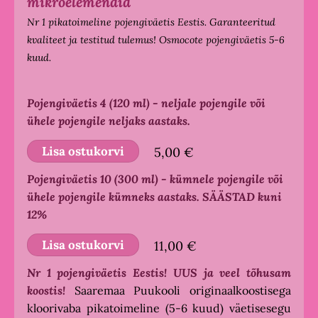
mikroelemendid
Nr 1 pikatoimeline pojengiväetis Eestis. Garanteeritud
kvaliteet ja testitud tulemus! Osmocote pojengiväetis 5-6
kuud.
Pojengiväetis 4 (120 ml) - neljale pojengile või
ühele pojengile neljaks aastaks.
Lisa ostukorvi
5,00 €
Pojengiväetis 10 (300 ml) - kümnele pojengile või
ühele pojengile kümneks aastaks. SÄÄSTAD kuni
12%
Lisa ostukorvi
11,00 €
Nr 1 pojengiväetis Eestis! UUS ja veel tõhusam
koostis!
Saaremaa Puukooli originaalkoostisega
kloorivaba pikatoimeline (5-6 kuud) väetisesegu