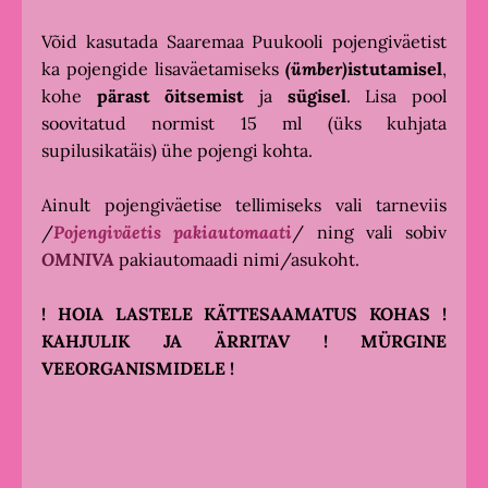
Võid kasutada Saaremaa Puukooli pojengiväetist
ka pojengide lisaväetamiseks
(ümber)
istutamisel
,
kohe
pärast õitsemist
ja
sügisel
. Lisa pool
soovitatud normist 15 ml (üks kuhjata
supilusikatäis) ühe pojengi kohta.
Ainult pojengiväetise tellimiseks vali tarneviis
/
P
ojengiväetis pakiautomaati
/ ning vali sobiv
OMNIVA
pakiautomaadi nimi/asukoht.
! HOIA LASTELE KÄTTESAAMATUS KOHAS !
KAHJULIK JA ÄRRITAV ! MÜRGINE
VEEORGANISMIDELE !