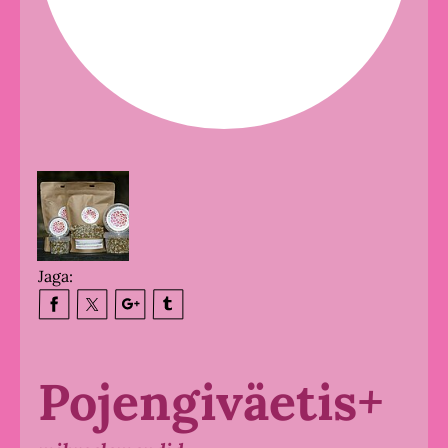
Jaga:
Pojengiväetis
+