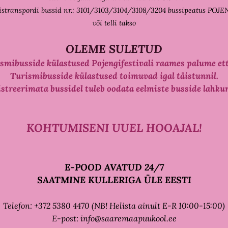
istranspordi bussid nr.: 3101/3103/3104/3108/3204 bussipeatus POJE
või telli takso
OLEME SULETUD
ismibusside külastused Pojengifestivali raames palume ett
Turismibusside külastused toimuvad igal täistunnil.
streerimata bussidel tuleb oodata eelmiste busside lahku
KOHTUMISENI UUEL HOOAJAL!
E-POOD AVATUD 24/7
SAATMINE KULLERIGA ÜLE EESTI
Telefon: +372 5380 4470 (NB! Helista ainult E-R 10:00-15:00)
E-post: info@saaremaapuukool.ee