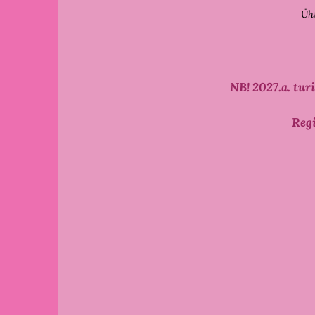
Üh
NB! 2027.a. tur
Regi