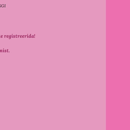
NGI
e registreerida!
mist.