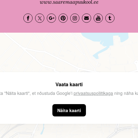
www.saaremaapuukool.ee
Vaata kaarti
ta "Näita kaarti", et nõustuda Google'i
privaatsuspoliitikaga
ning näha ka
Näita kaarti