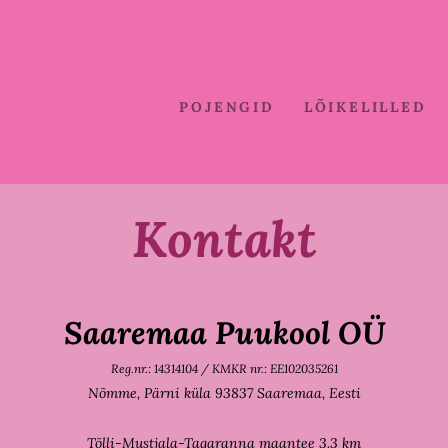
POJENGID
LÕIKELILLED
Kontakt
Saaremaa Puukool OÜ
Reg.nr.: 14314104 /
KMKR nr.: EE102035261
Nõmme,
Pärni küla 93837
Saaremaa, Eesti
Tõlli-Mustjala-Tagaranna maantee 3.3 km