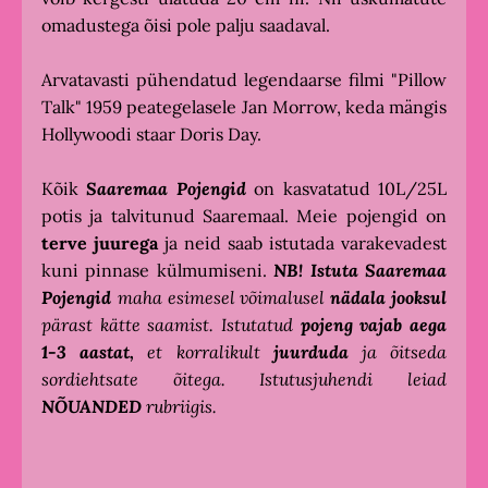
omadustega õisi pole palju saadaval.
Arvatavasti pühendatud legendaarse filmi "Pillow
Talk" 1959 peategelasele Jan Morrow, keda mängis
Hollywoodi staar Doris Day.
Kõik
Saaremaa Pojengid
on kasvatatud 10L/25L
potis ja talvitunud Saaremaal. Meie pojengid on
terve juurega
ja neid saab istutada varakevadest
kuni pinnase külmumiseni.
NB!
Istuta
Saaremaa
Pojengid
maha esimesel võimalusel
nädala jooksul
pärast kätte saamist. Istutatud
pojeng vajab aega
1-3 aastat,
et korralikult
juurduda
ja õitseda
sordiehtsate õitega. Istutusjuhendi leiad
NÕUANDED
rubriigis.