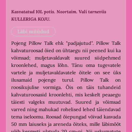
Kasvatatud 10L potis. Noortaim.
Vali tarneviis
KULLERIGA KOJU.
Läbi müüdud
Pojeng Pillow Talk ehk "padjajutud". Pillow Talk
kahvaturoosad õied on ühtaegu nii peened kui ka
võimsad; muljetavaldavalt suured siidpehmed
kroonlehed, magus lõhn. Tänu oma tugevatele
vartele ja muljetavaldavatele õitele on see üks
ilusamaid pojenge turul. Pillow Talk on
roosikujulise vormiga. Õis on täis tuhandeid
kahvaturoosasid kroonlehti, mis keskelt peaaegu
täiesti valgeks muutuvad. Suured ja võimsad
varred ning mahukad rohelised lehed täiendavad
tema iseloomu. Roosad õiepungad võivad kasvada
50 mm laiuseks ja areneda õiteks, mille läbimõõt
võib kergesti ulatuda 20 cm-ni. Nii uskumatute