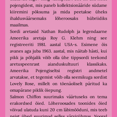
pojengidest, mis paneb kollektsionääride südame
kiiremini põksuma ja mida peetakse üheks
ihaldusväärsemaks lõheroosaks hübriidiks
maailmas.
Sordi aretasid Nathan Rudolph ja legendaarne
Ameerika aretaja Roy G. Klehm ning see
registreeriti 1981. aastal USA-s. Esimene õis
avanes aga juba 1963. aastal, mis näitab hästi, kui
pikk ja põhjalik võib olla ühe tippsordi teekond
aretuspeenrast aianduskultuuri klassikaks.
Ameerika Pojengiseltsi registri andmetel
arvatakse, et tegemist võib olla seemikuga sordist
Lovely Rose, millelt on tõenäoliselt päritud ka
omapärane piklik õiepung.
Salmon Chiffon suurimaks väärtuseks on tema
erakordsed õied. Lõheroosades toonides õied
võivad ulatuda kuni 20 cm läbimõõduni, mis teeb
neist ühed suurimad selles värvirühmas. Noorel