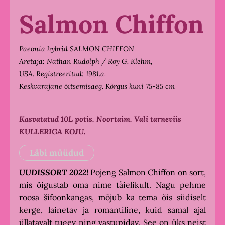
Salmon Chiffon
Paeonia hybrid SALMON CHIFFON
Aretaja: Nathan Rudolph / Roy G. Klehm,
USA.
Registreeritud: 1981.a.
Keskvarajane õitsemisaeg. Kõrgus kuni 75-85 cm
Kasvatatud 10L potis. Noortaim.
Vali tarneviis
KULLERIGA KOJU.
Läbi müüdud
UUDISSORT 2022!
Pojeng Salmon Chiffon on sort,
mis õigustab oma nime täielikult. Nagu pehme
roosa šifoonkangas, mõjub ka tema õis siidiselt
kerge, lainetav ja romantiline, kuid samal ajal
üllatavalt tugev ning vastupidav. See on üks neist