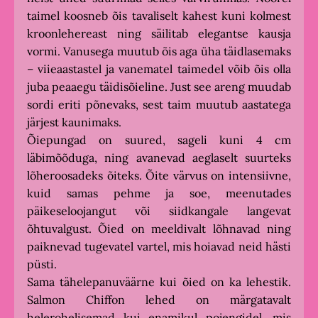
taimel koosneb õis tavaliselt kahest kuni kolmest
kroonlehereast ning säilitab elegantse kausja
vormi. Vanusega muutub õis aga üha täidlasemaks
– viieaastastel ja vanematel taimedel võib õis olla
juba peaaegu täidisõieline. Just see areng muudab
sordi eriti põnevaks, sest taim muutub aastatega
järjest kaunimaks.
Õiepungad on suured, sageli kuni 4 cm
läbimõõduga, ning avanevad aeglaselt suurteks
lõheroosadeks õiteks. Õite värvus on intensiivne,
kuid samas pehme ja soe, meenutades
päikeseloojangut või siidkangale langevat
õhtuvalgust. Õied on meeldivalt lõhnavad ning
paiknevad tugevatel vartel, mis hoiavad neid hästi
püsti.
Sama tähelepanuväärne kui õied on ka lehestik.
Salmon Chiffon lehed on märgatavalt
helerohelisemad kui enamikul pojengidel, mis