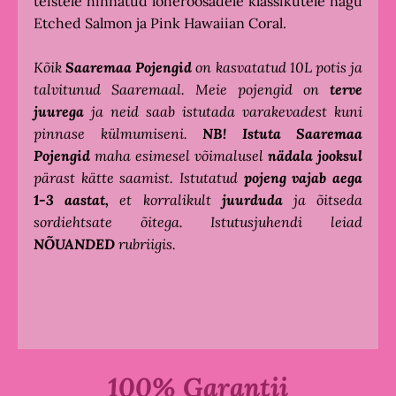
teistele hinnatud lõheroosadele klassikutele nagu
Etched Salmon ja Pink Hawaiian Coral.
Kõik
Saaremaa Pojengid
on kasvatatud 10L potis ja
talvitunud Saaremaal. Meie pojengid on
terve
juurega
ja neid saab istutada varakevadest kuni
pinnase külmumiseni.
NB!
Istuta
Saaremaa
Pojengid
maha esimesel võimalusel
nädala jooksul
pärast kätte saamist. Istutatud
pojeng vajab aega
1-3 aastat,
et korralikult
juurduda
ja õitseda
sordiehtsate õitega. Istutusjuhendi leiad
NÕUANDED
rubriigis.
100% Garantii