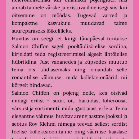
annab taimele värske ja eristuva ilme isegi siis, kui
õitsemine on möödas. Tugevad varred ja
kompaktne kasvukuju muudavad taime
suurepäraseks lõikelilleks.
Huvitav on seegi, et kuigi tänapäeval tuntakse
Salmon Chiffon sageli pooltäidisõielise sordina,
kirjeldati teda registreerimisel algselt lihtõielise
hübriidina. Just vananedes ja küpsedes muutub
tema õis täidlasemaks ning omandab selle
romantilise välimuse, mida kollektsionäärid nii
kõrgelt hindavad.
Salmon Chiffon on pojeng neile, kes otsivad
midagi erilist – suurt õit, haruldast lõheroosat
värvust ja sortimenti, mida igast aiast ei leia. Tema
elegantne välimus, huvitav areng aastate jooksul ja
seotus Roy Klehmi nimega teevad sellest sordist
tõelise kollektsioonitaime ning väärilise kaaslase