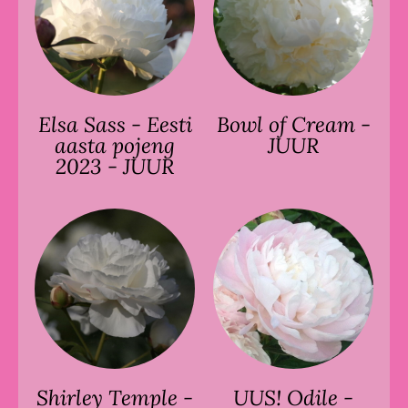
Elsa Sass - Eesti
Bowl of Cream -
aasta pojeng
JUUR
2023 - JUUR
Shirley Temple -
UUS! Odile -