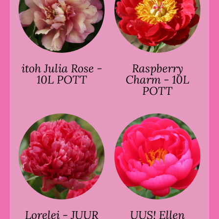
itoh Julia Rose -
Raspberry
10L POTT
Charm - 10L
POTT
Lorelei - JUUR
UUS! Ellen