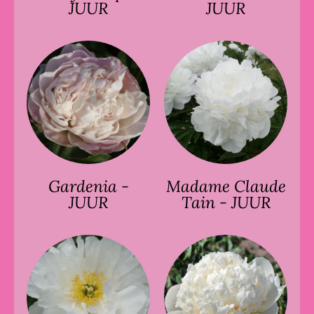
JUUR
JUUR
Gardenia -
Madame Claude
JUUR
Tain - JUUR