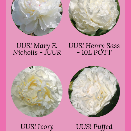
UUS! Mary E.
UUS! Henry Sass
Nicholls - JUUR
- 10L POTT
UUS! Ivory
UUS! Puffed