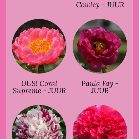
Cowley - JUUR
UUS! Coral
Paula Fay -
Supreme - JUUR
JUUR