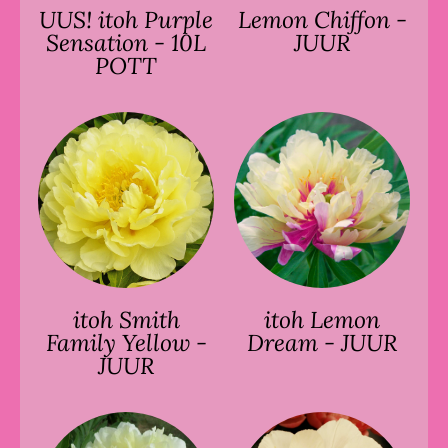
UUS! itoh Purple
Lemon Chiffon -
Sensation - 10L
JUUR
POTT
itoh Smith
itoh Lemon
Family Yellow -
Dream - JUUR
JUUR