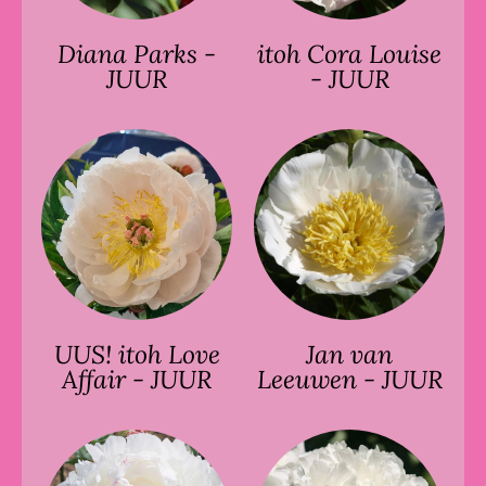
Diana Parks -
itoh Cora Louise
JUUR
- JUUR
UUS! itoh Love
Jan van
Affair - JUUR
Leeuwen - JUUR