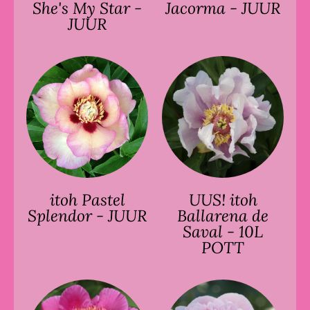
She's My Star -
Jacorma - JUUR
JUUR
itoh Pastel
UUS! itoh
Splendor - JUUR
Ballarena de
Saval - 10L
POTT