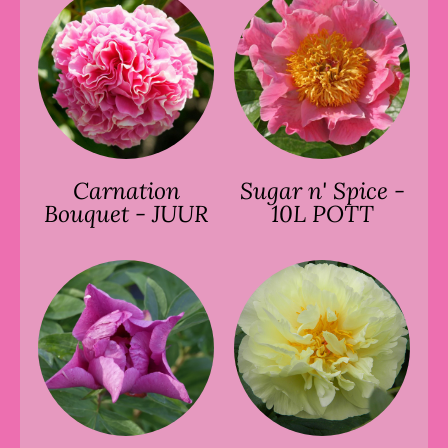
Carnation
Sugar n' Spice -
Bouquet - JUUR
10L POTT