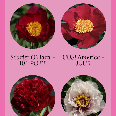
Scarlet O'Hara -
UUS! America -
10L POTT
JUUR