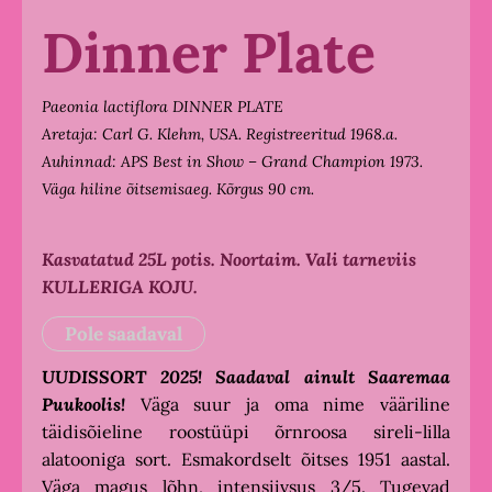
Dinner Plate
Paeonia lactiflora DINNER PLATE
Aretaja: Carl G. Klehm, USA. Registreeritud 1968.a.
Auhinnad: APS Best in Show – Grand Champion 1973.
Väga hiline õitsemisaeg. Kõrgus 90 cm.
Kasvatatud 25L potis. Noortaim. Vali tarneviis
KULLERIGA KOJU.
Pole saadaval
UUDISSORT 2025!
Saadaval ainult Saaremaa
Puukoolis!
Väga suur ja oma nime vääriline
täidisõieline roostüüpi õrnroosa sireli-lilla
alatooniga sort. Esmakordselt õitses 1951 aastal.
Väga magus lõhn, intensiivsus 3/5. Tugevad