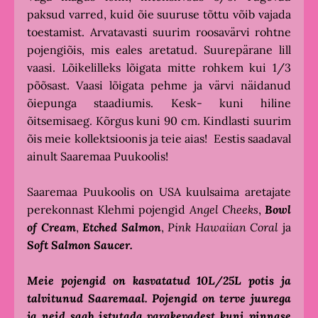
paksud varred, kuid õie suuruse tõttu võib vajada
toestamist. Arvatavasti suurim roosavärvi rohtne
pojengiõis, mis eales aretatud. Suurepärane lill
vaasi. Lõikelilleks lõigata mitte rohkem kui 1/3
põõsast. Vaasi lõigata pehme ja värvi näidanud
õiepunga staadiumis. Kesk- kuni hiline
õitsemisaeg. Kõrgus kuni 90 cm. Kindlasti suurim
õis meie kollektsioonis ja teie aias! Eestis saadaval
ainult Saaremaa Puukoolis!
Saaremaa Puukoolis on USA kuulsaima aretajate
perekonnast Klehmi pojengid
Angel Cheeks
,
Bowl
of Cream
,
Etched Salmon
,
Pink Hawaiian Coral
ja
Soft Salmon Saucer.
Meie pojengid on kasvatatud 10L/25L potis ja
talvitunud Saaremaal. Pojengid on terve juurega
ja neid saab istutada varakevadest kuni pinnase