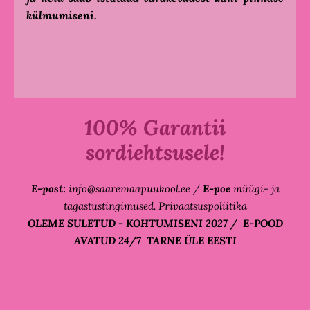
külmumiseni.
100% Garantii
sordiehtsusele!
E-post:
info@saaremaapuukool.ee
/
E-poe
m
üügi- ja
tagastustingimused. Privaatsuspoliitika
OLEME SULETUD - KOHTUMISENI 2027 / E-POOD
AVATUD 24/7 TARNE ÜLE EESTI